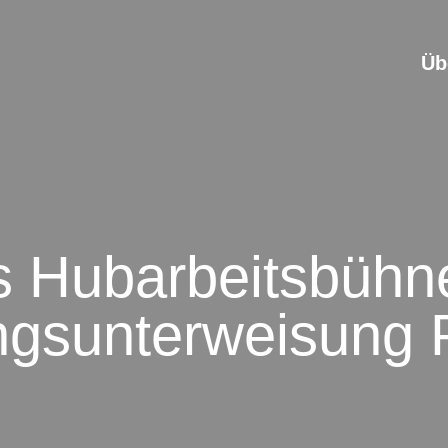
Üb
s Hubarbeitsbühn
ngsunterweisung 