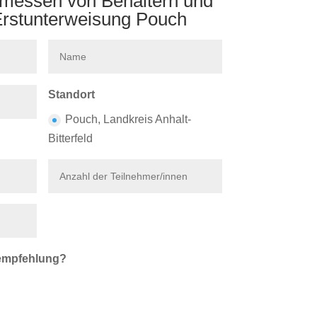
imessen von Behältern und
rstunterweisung Pouch
Standort
Pouch, Landkreis Anhalt-
Bitterfeld
lempfehlung?