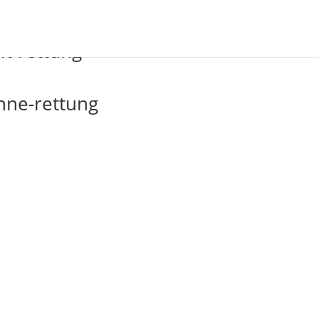
t-rettung
hne-rettung